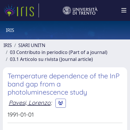
IRIS
IRIS
SIARI UNITN
03 Contributo in periodico (Part of a journal)
03.1 Articolo su rivista (Journal article)
Temperature dependence of the InP
band gap from a
photoluminescence study
Pavesi, Lorenzo
;
1991-01-01