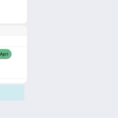
/Apri