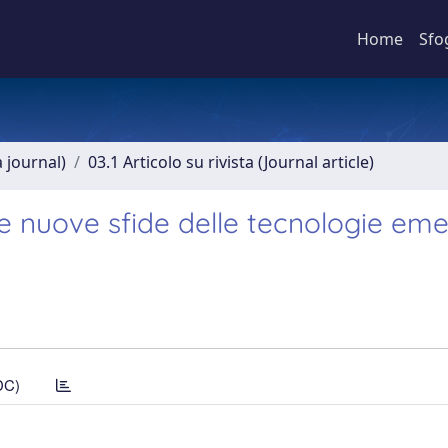
Home
Sfo
a journal)
03.1 Articolo su rivista (Journal article)
 le nuove sfide delle tecnologie em
DC)