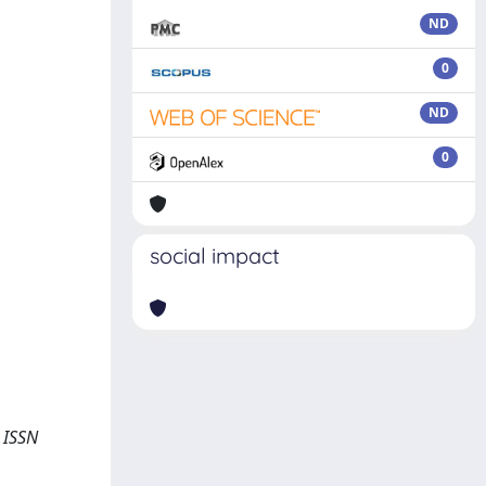
ND
0
ND
0
social impact
- ISSN