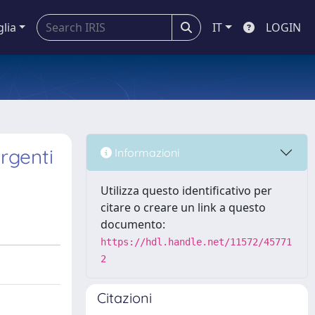
glia
IT
LOGIN
ergenti
Informazioni
Utilizza questo identificativo per
citare o creare un link a questo
documento:
https://hdl.handle.net/11572/45771
2
Citazioni