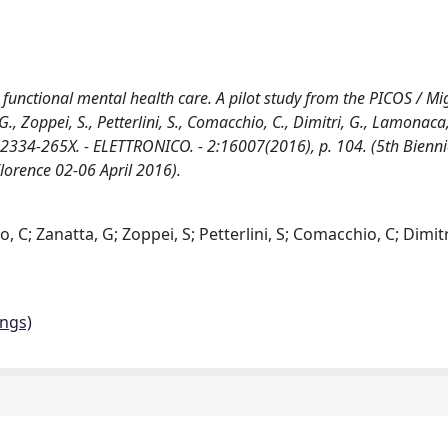
functional mental health care. A pilot study from the PICOS / Migl
 G., Zoppei, S., Petterlini, S., Comacchio, C., Dimitri, G., Lamonaca,
N 2334-265X. - ELETTRONICO. - 2:16007(2016), p. 104. (5th Bienni
lorence 02-06 April 2016).
to, C; Zanatta, G; Zoppei, S; Petterlini, S; Comacchio, C; Dimitr
ings)