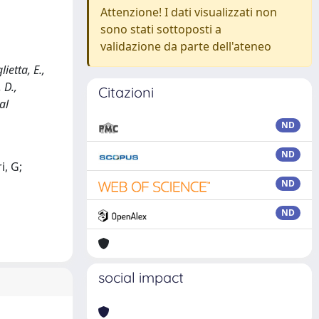
Attenzione! I dati visualizzati non
sono stati sottoposti a
validazione da parte dell'ateneo
ietta, E.,
 D.,
Citazioni
al
ND
ND
i, G;
ND
ND
social impact