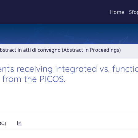
Home
Sfo
bstract in atti di convegno (Abstract in Proceedings)
ts receiving integrated vs. functi
y from the PICOS.
DC)