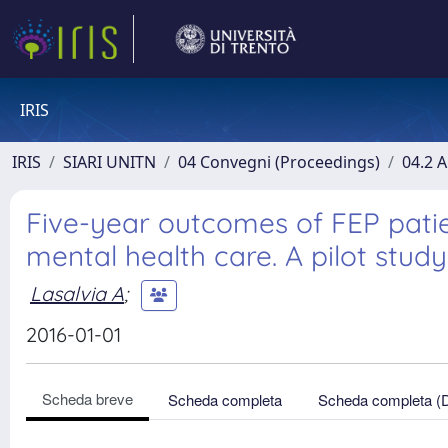
IRIS
IRIS
SIARI UNITN
04 Convegni (Proceedings)
04.2 A
Five-year outcomes of FEP patien
mental health care. A pilot stud
Lasalvia A
;
2016-01-01
Scheda breve
Scheda completa
Scheda completa (