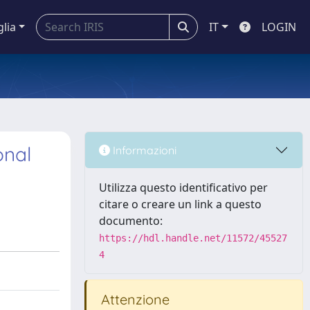
glia
IT
LOGIN
onal
Informazioni
Utilizza questo identificativo per
citare o creare un link a questo
documento:
https://hdl.handle.net/11572/45527
4
Attenzione