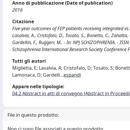
Anno di pubblicazione (Date of publication)
2016
Citazione
Five-year outcomes of FEP patients receiving integrated vs. 
Lasalvia, A., Cristofalo, D., Tosato, S., Bonetto, C., Zanatta,
Gardellin, F., Ruggeri, M.. - In: NPJ SCHIZOPHRENIA. - ISS
Schizophrenia International Research Society Conference F
Tutti gli autori
Miglietta, E; Lasalvia, A; Cristofalo, D; Tosato, S; Bonet
Lamonaca, D; Gardelli
...
espandi
Appare nelle tipologie:
04.2 Abstract in atti di convegno (Abstract in Proceed
File in questo prodotto:
Non ci sono file associati a questo prodotto.