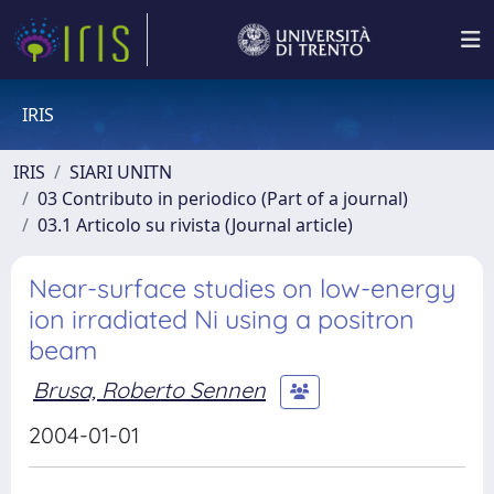
IRIS
IRIS
SIARI UNITN
03 Contributo in periodico (Part of a journal)
03.1 Articolo su rivista (Journal article)
Near-surface studies on low-energy
ion irradiated Ni using a positron
beam
Brusa, Roberto Sennen
2004-01-01