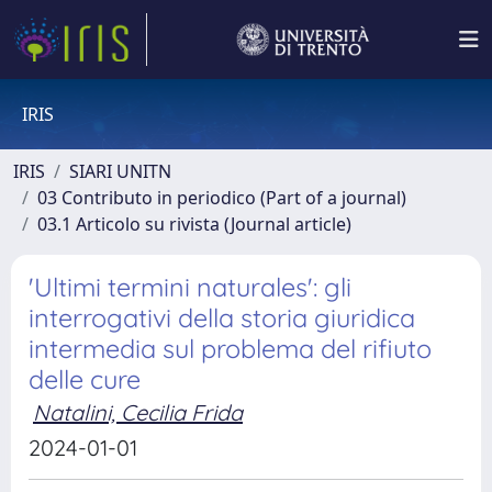
IRIS
IRIS
SIARI UNITN
03 Contributo in periodico (Part of a journal)
03.1 Articolo su rivista (Journal article)
'Ultimi termini naturales': gli
interrogativi della storia giuridica
intermedia sul problema del rifiuto
delle cure
Natalini, Cecilia Frida
2024-01-01