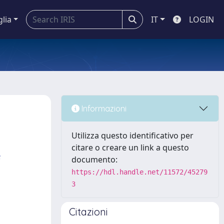
glia
IT
LOGIN
Informazioni
Utilizza questo identificativo per
citare o creare un link a questo
f
documento:
https://hdl.handle.net/11572/45279
3
Citazioni