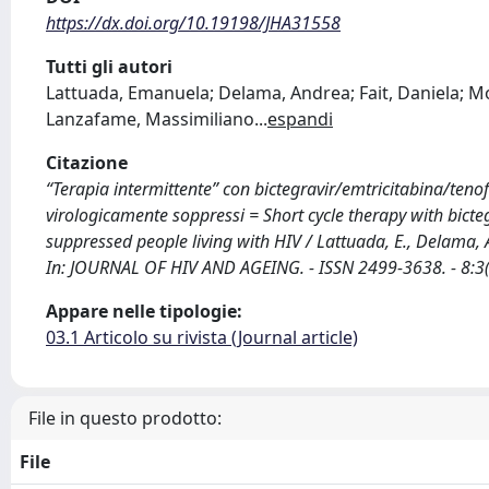
https://dx.doi.org/10.19198/JHA31558
Tutti gli autori
Lattuada, Emanuela; Delama, Andrea; Fait, Daniela; Mor
Lanzafame, Massimiliano
...
espandi
Citazione
“Terapia intermittente” con bictegravir/emtricitabina/tenof
virologicamente soppressi = Short cycle therapy with bicteg
suppressed people living with HIV / Lattuada, E., Delama, A.,
In: JOURNAL OF HIV AND AGEING. - ISSN 2499-3638. - 8:3
Appare nelle tipologie:
03.1 Articolo su rivista (Journal article)
File in questo prodotto:
File