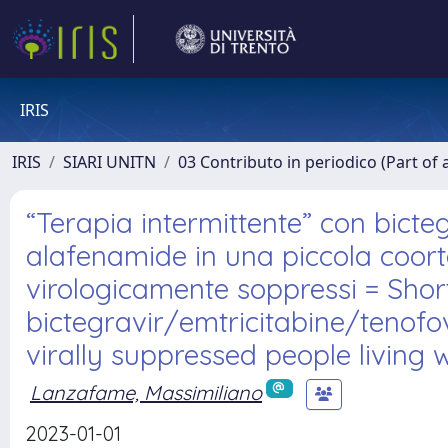
IRIS
IRIS
SIARI UNITN
03 Contributo in periodico (Part of 
“Terapia intermittente” con bicte
alafenamide in una piccola coorte
virologicamente soppressi = Shor
bictegravir/emtricitabine/tenofo
virally suppressed people living w
Lanzafame, Massimiliano
2023-01-01