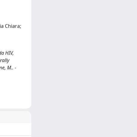
ia Chiara;
da HIV,
rally
me, M.. -