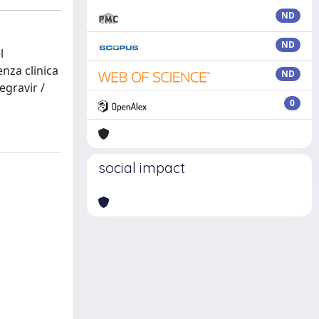
ND
ND
l
nza clinica
ND
egravir /
0
social impact