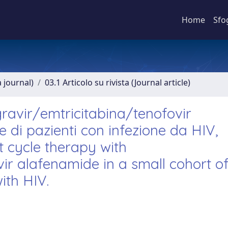
Home
Sfo
a journal)
03.1 Articolo su rivista (Journal article)
gravir/emtricitabina/tenofovir
 di pazienti con infezione da HIV,
t cycle therapy with
vir alafenamide in a small cohort o
ith HIV.