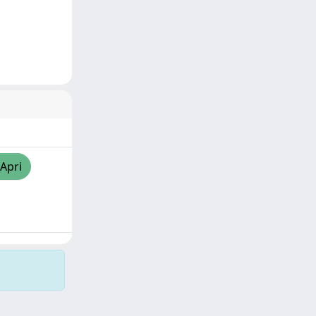
/Apri