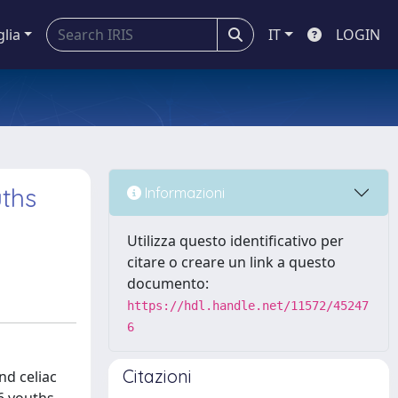
glia
IT
LOGIN
uths
Informazioni
Utilizza questo identificativo per
citare o creare un link a questo
documento:
https://hdl.handle.net/11572/45247
6
Citazioni
nd celiac