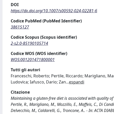
DOI
https://dx.doi.org/10.1007/s00592-024-02281-6
Codice PubMed (PubMed Identifier)
38615127
Codice Scopus (Scopus identifier)
2-s2.0-85190105714
Codice WOS (WOS identifier)
WOS:001201471800001
Tutti gli autori
Franceschi, Roberto; Pertile, Riccardo; Marigliano, Mar
Ludovica; Iafusco, Dario; Zan
...
espandi
Citazione
Maintaining a gluten-free diet is associated with quality of 
Pertile, R., Marigliano, M., Mozzillo, E., Maffeis, C., Di Cand
Delvecchio, M., Caldarelli, G., Troncone, A.. - In: ACTA D