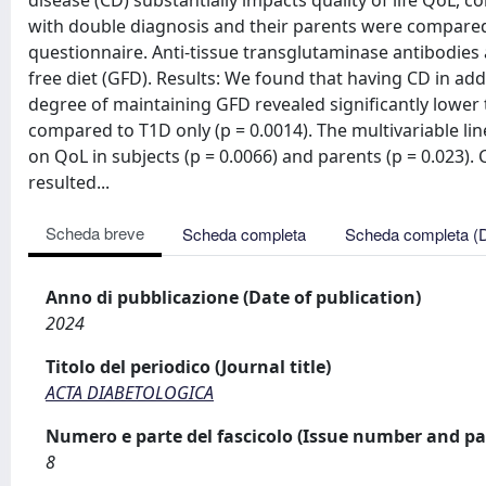
disease (CD) substantially impacts quality of life QoL, 
with double diagnosis and their parents were compared
questionnaire. Anti-tissue transglutaminase antibodies 
free diet (GFD). Results: We found that having CD in addi
degree of maintaining GFD revealed significantly lower 
compared to T1D only (p = 0.0014). The multivariable l
on QoL in subjects (p = 0.0066) and parents (p = 0.023)
resulted...
Scheda breve
Scheda completa
Scheda completa (
Anno di pubblicazione (Date of publication)
2024
Titolo del periodico (Journal title)
ACTA DIABETOLOGICA
Numero e parte del fascicolo (Issue number and pa
8