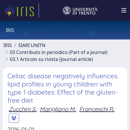
IRIS
IRIS
SIARI UNITN
03 Contributo in periodico (Part of a journal)
03.1 Articolo su rivista (Journal article)
Celiac disease negatively influences
lipid profiles in young children with
type 1 diabetes: Effect of the gluten-
free diet
Zucchini S.
;
Marigliano M.
;
Franceschi R.
;
2016-01-01