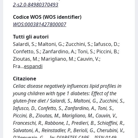
2-s2.0-84980370493
Codice WOS (WOS identifier)
WOS:000381427800007
Tutti gli autori
Salardi, S.; Maltoni, G.; Zucchini, S.; Iafusco, D.;
Confetto, S.; Zanfardino, A.; Toni, S.; Piccini, B.;
Zioutas, M.; Marigliano, M.; Cauvin, V.;
Fra
...
espandi
Citazione
Celiac disease negatively influences lipid profiles in
young children with type 1 diabetes: Effect of the
gluten-free diet / Salardi, S., Maltoni, G., Zucchini, S.,
Iafusco, D., Confetto, S., Zanfardino, A., Toni, S.,
Piccini, B., Zioutas, M., Marigliano, M., Cauvin, V.,
Franceschi, R., Rabbone, I., Predieri, B., Schiaffini, R.,
Salvatoni, A., Reinstadler, P., Berioli, G., Cherubini, V.,
D'Annunzio, G.. - In: DIABETES CARE. - ISSN 0149-