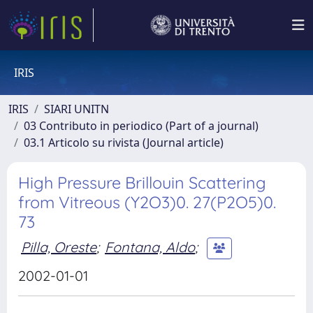
IRIS
IRIS
SIARI UNITN
03 Contributo in periodico (Part of a journal)
03.1 Articolo su rivista (Journal article)
High Pressure Brillouin Scattering
from Vitreous (Y2O3)0. 27(P2O5)0.
73
Pilla, Oreste
;
Fontana, Aldo
;
2002-01-01