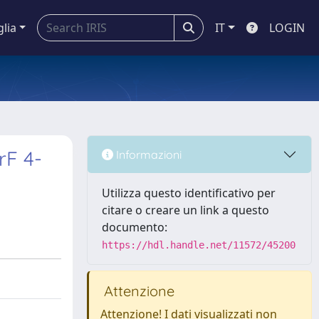
glia
IT
LOGIN
rF 4-
Informazioni
Utilizza questo identificativo per
citare o creare un link a questo
documento:
https://hdl.handle.net/11572/45200
Attenzione
Attenzione! I dati visualizzati non