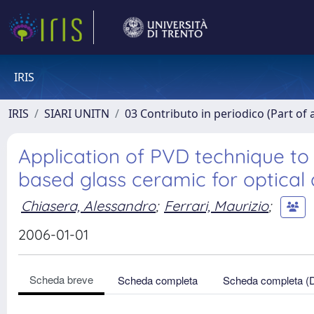
IRIS
IRIS
SIARI UNITN
03 Contributo in periodico (Part of 
Application of PVD technique to
based glass ceramic for optical 
Chiasera, Alessandro
;
Ferrari, Maurizio
;
2006-01-01
Scheda breve
Scheda completa
Scheda completa (