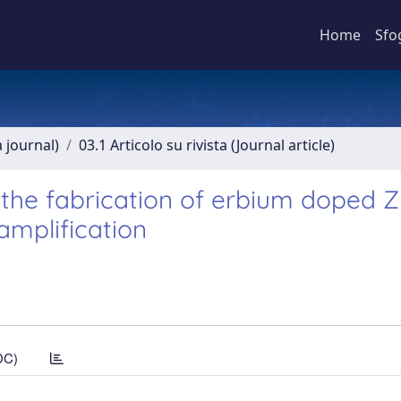
Home
Sfo
a journal)
03.1 Articolo su rivista (Journal article)
 the fabrication of erbium doped Z
amplification
DC)