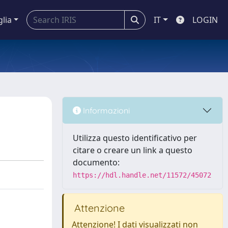
glia
IT
LOGIN
Informazioni
Utilizza questo identificativo per
citare o creare un link a questo
documento:
https://hdl.handle.net/11572/45072
Attenzione
Attenzione! I dati visualizzati non