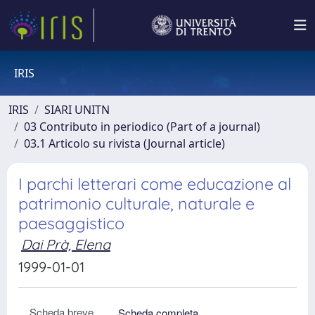
IRIS
IRIS
SIARI UNITN
03 Contributo in periodico (Part of a journal)
03.1 Articolo su rivista (Journal article)
I parchi letterari come educazione al
patrimonio culturale, naturale e
paesaggistico
Dai Prà, Elena
1999-01-01
Scheda breve
Scheda completa