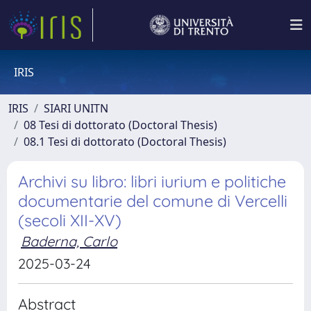
IRIS
IRIS
SIARI UNITN
08 Tesi di dottorato (Doctoral Thesis)
08.1 Tesi di dottorato (Doctoral Thesis)
Archivi su libro: libri iurium e politiche
documentarie del comune di Vercelli
(secoli XII-XV)
Baderna, Carlo
2025-03-24
Abstract