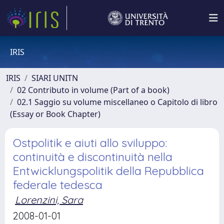
IRIS
IRIS
SIARI UNITN
02 Contributo in volume (Part of a book)
02.1 Saggio su volume miscellaneo o Capitolo di libro
(Essay or Book Chapter)
Ostpolitik e aiuti allo sviluppo:
continuità e discontinuità nella
Entwicklungspolitik della Repubblica
federale tedesca
Lorenzini, Sara
2008-01-01