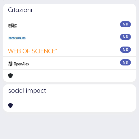
Citazioni
ND
ND
ND
ND
social impact