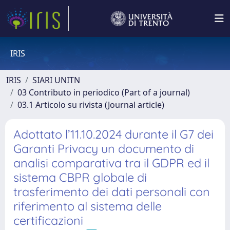
IRIS
IRIS
SIARI UNITN
03 Contributo in periodico (Part of a journal)
03.1 Articolo su rivista (Journal article)
Adottato l’11.10.2024 durante il G7 dei
Garanti Privacy un documento di
analisi comparativa tra il GDPR ed il
sistema CBPR globale di
trasferimento dei dati personali con
riferimento al sistema delle
certificazioni