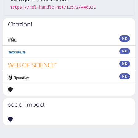
https://hdl.handle.net/11572/448311
Citazioni
ND
ND
ND
ND
social impact