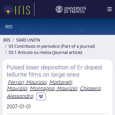
IRIS
IRIS
SIARI UNITN
03 Contributo in periodico (Part of a journal)
03.1 Articolo su rivista (Journal article)
Pulsed laser deposition of Er doped
tellurite films on large area
Ferrari, Maurizio
;
Mattarelli,
Maurizio
;
Montagna, Maurizio
;
Chiasera,
Alessandro
2007-01-01