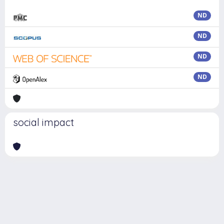
ND
ND
ND
ND
social impact
Powered by
IRIS
-
about IRIS
-
Utilizzo dei cookie
Copyright © 2026