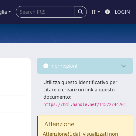
glia
IT
LOGIN
Informazioni
Utilizza questo identificativo per
citare o creare un link a questo
documento:
https://hdl.handle.net/11572/44761
Attenzione
Attenzione! I dati visualizzati non