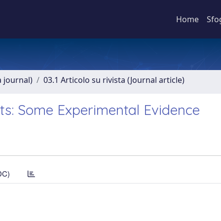
Home
Sfo
a journal)
03.1 Articolo su rivista (Journal article)
ts: Some Experimental Evidence
DC)