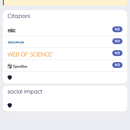
Citazioni
ND
ND
ND
ND
social impact