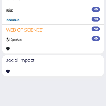
ND
ND
ND
ND
social impact
Powered by
IRIS
-
about IRIS
-
Utilizzo dei cookie
Copyright © 2026