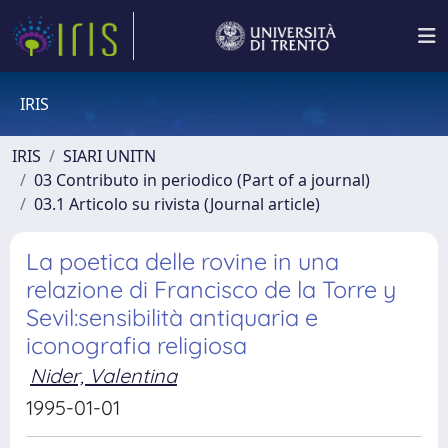
IRIS
IRIS
SIARI UNITN
03 Contributo in periodico (Part of a journal)
03.1 Articolo su rivista (Journal article)
La poetica delle rovine in una
relazione di Francisco de la Torre y
Sevil:sensibilità antiquaria e
iconografia religiosa
Nider, Valentina
1995-01-01