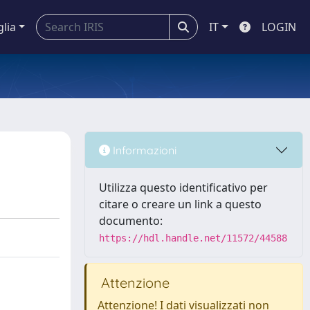
glia
IT
LOGIN
Informazioni
Utilizza questo identificativo per
citare o creare un link a questo
documento:
https://hdl.handle.net/11572/44588
Attenzione
Attenzione! I dati visualizzati non