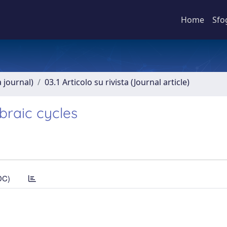
Home
Sfo
a journal)
03.1 Articolo su rivista (Journal article)
braic cycles
DC)