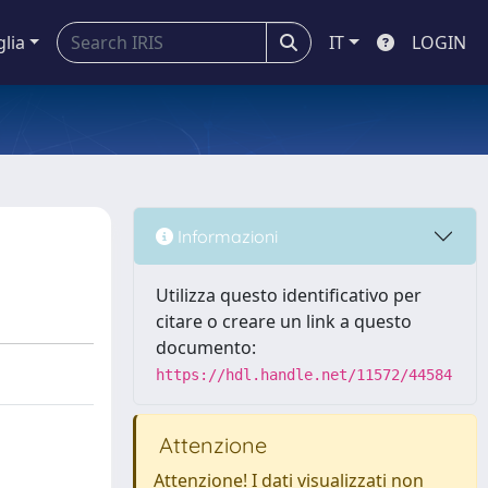
glia
IT
LOGIN
Informazioni
Utilizza questo identificativo per
citare o creare un link a questo
documento:
https://hdl.handle.net/11572/44584
Attenzione
Attenzione! I dati visualizzati non