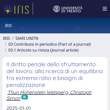
IRIS
IRIS
SIARI UNITN
03 Contributo in periodico (Part of a journal)
03.1 Articolo su rivista (Journal article)
Il diritto penale dello sfruttamento
del lavoro: alla ricerca di un equilibrio
fra extrema ratio e bisogni di
penalizzazione
Thun Hohenstein Welsperg, Christoph
Simon
2025-01-01