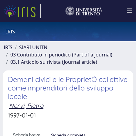
IRIS
IRIS
SIARI UNITN
03 Contributo in periodico (Part of a journal)
03.1 Articolo su rivista (Journal article)
Demani civici e le ProprietÓ collettive
come imprenditori dello sviluppo
locale
Nervi, Pietro
1997-01-01
Scheda breve
Scheda completa