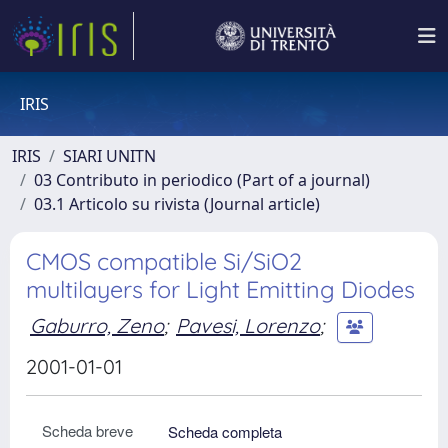
IRIS
IRIS
SIARI UNITN
03 Contributo in periodico (Part of a journal)
03.1 Articolo su rivista (Journal article)
CMOS compatible Si/SiO2
multilayers for Light Emitting Diodes
Gaburro, Zeno
;
Pavesi, Lorenzo
;
2001-01-01
Scheda breve
Scheda completa