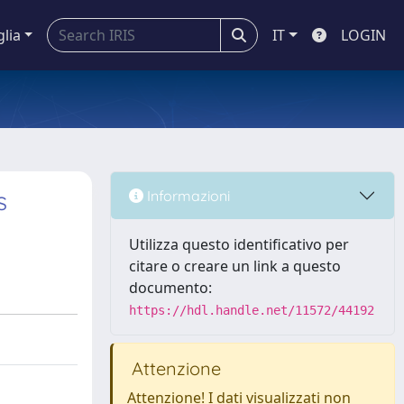
glia
IT
LOGIN
s
Informazioni
Utilizza questo identificativo per
citare o creare un link a questo
documento:
https://hdl.handle.net/11572/44192
Attenzione
Attenzione! I dati visualizzati non