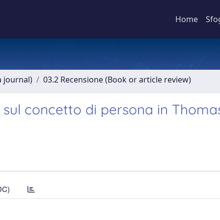
Home
Sfo
a journal)
03.2 Recensione (Book or article review)
o sul concetto di persona in Thoma
DC)