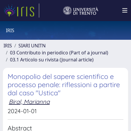
IRIS
IRIS
SIARI UNITN
03 Contributo in periodico (Part of a journal)
03.1 Articolo su rivista (Journal article)
Monopolio del sapere scientifico e
processo penale: riflessioni a partire
dal caso "Ustica"
Biral, Marianna
2024-01-01
Abstract