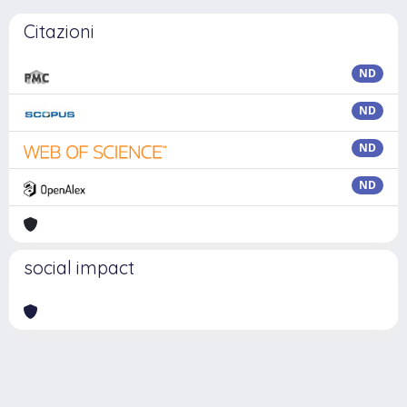
Citazioni
ND
ND
ND
ND
social impact