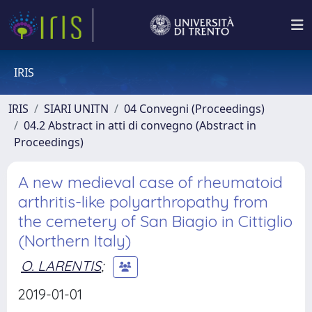
IRIS
IRIS
SIARI UNITN
04 Convegni (Proceedings)
04.2 Abstract in atti di convegno (Abstract in
Proceedings)
A new medieval case of rheumatoid
arthritis-like polyarthropathy from
the cemetery of San Biagio in Cittiglio
(Northern Italy)
O. LARENTIS
;
2019-01-01