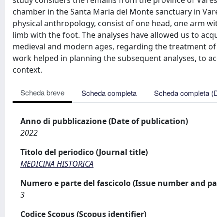
study considers the remains from the province of Varese
chamber in the Santa Maria del Monte sanctuary in Vare
physical anthropology, consist of one head, one arm wi
limb with the foot. The analyses have allowed us to acq
medieval and modern ages, regarding the treatment of th
work helped in planning the subsequent analyses, to acqu
context.
Scheda breve
Scheda completa
Scheda completa (
Anno di pubblicazione (Date of publication)
2022
Titolo del periodico (Journal title)
MEDICINA HISTORICA
Numero e parte del fascicolo (Issue number and pa
3
Codice Scopus (Scopus identifier)