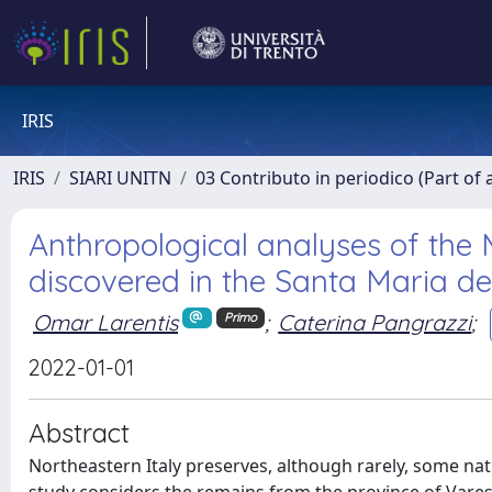
IRIS
IRIS
SIARI UNITN
03 Contributo in periodico (Part of 
Anthropological analyses of th
discovered in the Santa Maria de
Omar Larentis
;
Caterina Pangrazzi
;
Primo
2022-01-01
Abstract
Northeastern Italy preserves, although rarely, some n