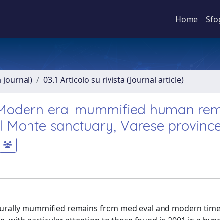
Home
Sfo
a journal)
03.1 Articolo su rivista (Journal article)
e Modern era-mummified human re
l Monte sanctuary, Varese province,
aturally mummified remains from medieval and modern time