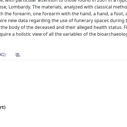
, with particular attention to those found in 2001 in a hypo
se, Lombardy. The materials, analyzed with classical meth
th the forearm, one forearm with the hand, a hand, a foot, 
uire new data regarding the use of funerary spaces during 
e body of the deceased and their alleged health status. Fin
ire a holistic view of all the variables of the bioarchaeolo
DC)
rt)