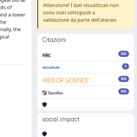
geal burial
Attenzione! I dati visualizzati non
ods of
sono stati sottoposti a
and a lower
validazione da parte dell'ateneo
the
ally, the
gical
Citazioni
ND
1
ND
ND
social impact