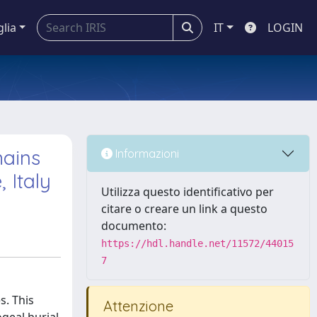
glia
IT
LOGIN
mains
Informazioni
 Italy
Utilizza questo identificativo per
citare o creare un link a questo
documento:
https://hdl.handle.net/11572/44015
7
s. This
Attenzione