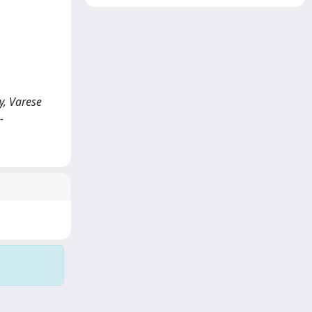
y, Varese
-