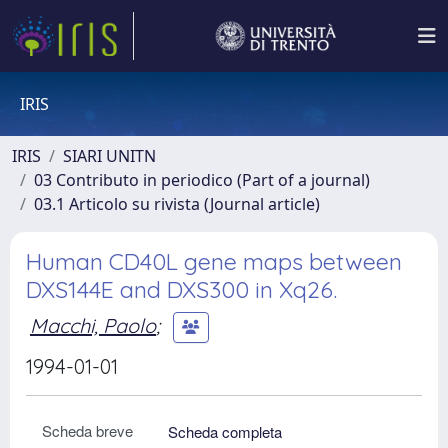
IRIS
IRIS
SIARI UNITN
03 Contributo in periodico (Part of a journal)
03.1 Articolo su rivista (Journal article)
Human CD40L gene maps between
DXS144E and DXS300 in Xq26.
Macchi, Paolo
;
1994-01-01
Scheda breve
Scheda completa