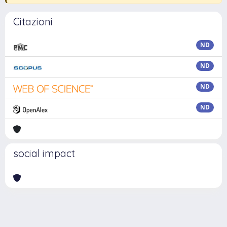
Citazioni
ND
ND
ND
ND
social impact