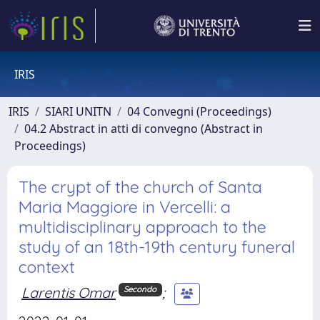
IRIS
IRIS
SIARI UNITN
04 Convegni (Proceedings)
04.2 Abstract in atti di convegno (Abstract in
Proceedings)
The crypt of the church of Santa
Maria Maggiore in Vercelli: a
multidisciplinary approach to the
study of an 18th-19th century funeral
context
Larentis Omar
;
Secondo