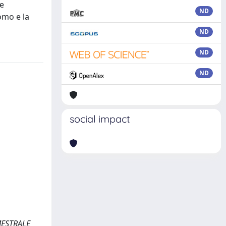
ve
ND
omo e la
ND
ND
ND
social impact
IMESTRALE