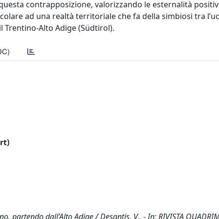
 questa contrapposizione, valorizzando le esternalità positi
lare ad una realtà territoriale che fa della simbiosi tra l’u
l Trentino-Alto Adige (Südtirol).
DC)
rt)
ino, partendo dall’Alto Adige / Desantis, V.. - In: RIVISTA QUADR