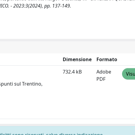
CO. - 2023:3(2024), pp. 137-149.
Dimensione
Formato
732.4 kB
Adobe
Visu
PDF
spunti sul Trentino,