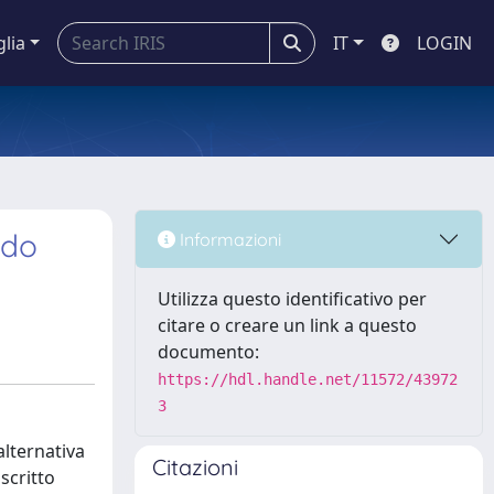
glia
IT
LOGIN
ndo
Informazioni
Utilizza questo identificativo per
citare o creare un link a questo
documento:
https://hdl.handle.net/11572/43972
3
alternativa
Citazioni
scritto