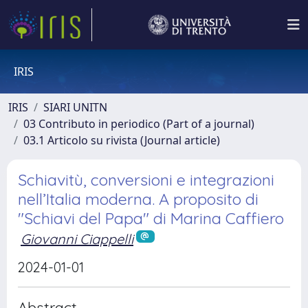
IRIS
IRIS
SIARI UNITN
03 Contributo in periodico (Part of a journal)
03.1 Articolo su rivista (Journal article)
Schiavitù, conversioni e integrazioni
nell’Italia moderna. A proposito di
"Schiavi del Papa" di Marina Caffiero
Giovanni Ciappelli
2024-01-01
Abstract