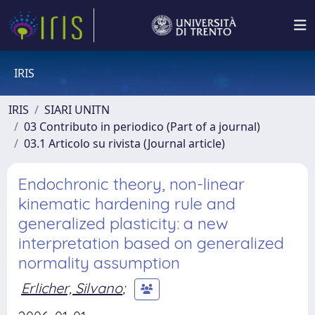
IRIS
IRIS
SIARI UNITN
03 Contributo in periodico (Part of a journal)
03.1 Articolo su rivista (Journal article)
Endochronic theory, non-linear
kinematic hardening rule and
generalized plasticity: a new
interpretation based on generalized
normality assumption
Erlicher, Silvano
;