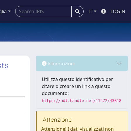
glia
IT
LOGIN
sts
Informazioni
Utilizza questo identificativo per
citare o creare un link a questo
documento:
https://hdl.handle.net/11572/43618
Attenzione
Attenzione! I dati visualizzati non