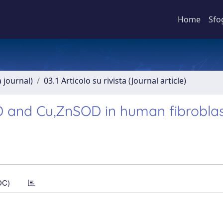
Home
Sfo
a journal)
03.1 Articolo su rivista (Journal article)
 and Cu,ZnSOD in human fibrobla
DC)