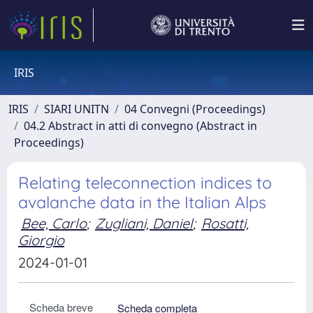
IRIS
IRIS
SIARI UNITN
04 Convegni (Proceedings)
04.2 Abstract in atti di convegno (Abstract in
Proceedings)
Relating teleconnection indices to
avalanche data in the Italian Alps
Bee, Carlo
;
Zugliani, Daniel
;
Rosatti,
Giorgio
2024-01-01
Scheda breve
Scheda completa