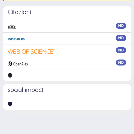
Citazioni
ND
ND
ND
ND
social impact