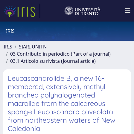
IRIS
IRIS
SIARI UNITN
03 Contributo in periodico (Part of a journal)
03.1 Articolo su rivista (Journal article)
Leucascandrolide B, a new 16-
membered, extensively methyl
branched polyhalogenated
macrolide from the calcareous
sponge Leucascandra caveolata
from northeastern waters of New
Caledonia