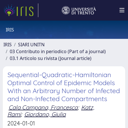
IRIS
IRIS
SIARI UNITN
03 Contributo in periodico (Part of a journal)
03.1 Articolo su rivista (Journal article)
Sequential-Quadratic-Hamiltonian
Optimal Control of Epidemic Models
With an Arbitrary Number of Infected
and Non-Infected Compartments
Cala Campana, Francesca
;
Katz,
Rami
;
Giordano, Giulia
2024-01-01