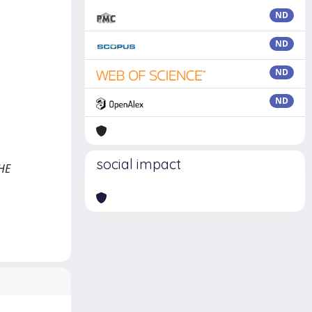
ND
ND
ND
ND
social impact
CHE