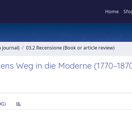
Home
Sfo
a journal)
03.2 Recensione (Book or article review)
liens Weg in die Moderne (1770–187
DC)