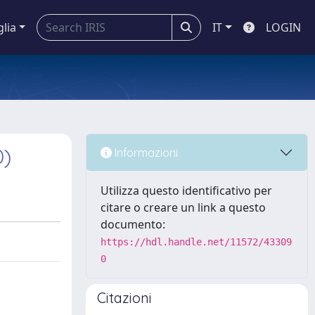
glia
IT
LOGIN
0)
Informazioni
Utilizza questo identificativo per
citare o creare un link a questo
documento:
https://hdl.handle.net/11572/43309
0
Citazioni