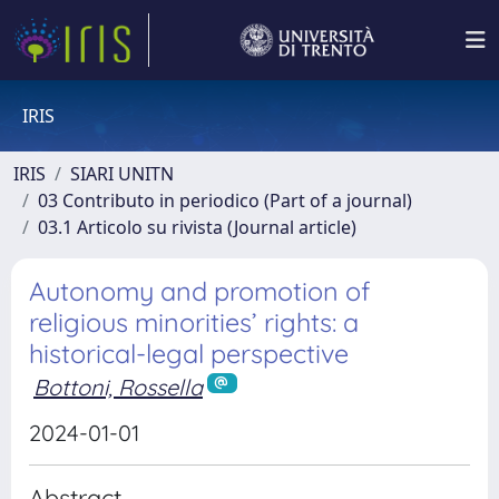
IRIS
IRIS
SIARI UNITN
03 Contributo in periodico (Part of a journal)
03.1 Articolo su rivista (Journal article)
Autonomy and promotion of
religious minorities’ rights: a
historical-legal perspective
Bottoni, Rossella
2024-01-01
Abstract