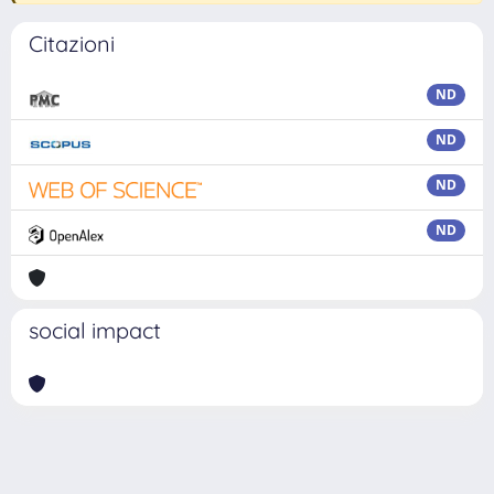
Citazioni
ND
ND
ND
ND
social impact