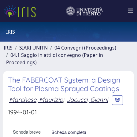
IRIS
IRIS
SIARI UNITN
04 Convegni (Proceedings)
04.1 Saggio in atti di convegno (Paper in
Proceedings)
The FABERCOAT System: a Design
Tool for Plasma Sprayed Coatings
Marchese, Maurizio
;
Jacucci, Gianni
1994-01-01
Scheda breve
Scheda completa