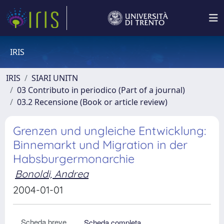
IRIS
IRIS
SIARI UNITN
03 Contributo in periodico (Part of a journal)
03.2 Recensione (Book or article review)
Grenzen und ungleiche Entwicklung:
Binnemarkt und Migration in der
Habsburgermonarchie
Bonoldi, Andrea
2004-01-01
Scheda breve
Scheda completa