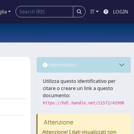
glia
IT
LOGIN
Informazioni
Utilizza questo identificativo per
citare o creare un link a questo
documento:
https://hdl.handle.net/11572/42998
Attenzione
Attenzione! I dati visualizzati non