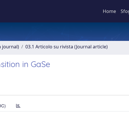
Home
Sfo
a journal)
03.1 Articolo su rivista (Journal article)
nsition in GaSe
DC)