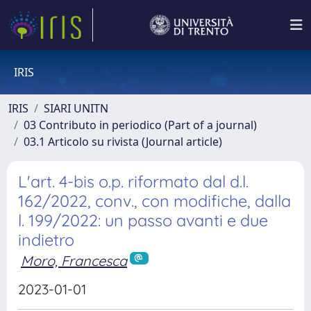
IRIS
IRIS
SIARI UNITN
03 Contributo in periodico (Part of a journal)
03.1 Articolo su rivista (Journal article)
L'art. 4-bis o.p. riformato dal d.l.
162/2022, conv., con modifiche, dalla
l. 199/2022: un passo avanti e due
indietro
Moro, Francesca
2023-01-01