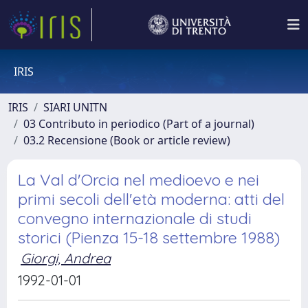
IRIS
IRIS
SIARI UNITN
03 Contributo in periodico (Part of a journal)
03.2 Recensione (Book or article review)
La Val d'Orcia nel medioevo e nei
primi secoli dell'età moderna: atti del
convegno internazionale di studi
storici (Pienza 15-18 settembre 1988)
Giorgi, Andrea
1992-01-01