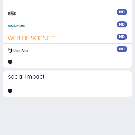
ND
ND
ND
ND
social impact
Powered by
IRIS
-
about IRIS
-
Utilizzo dei cookie
Copyright © 2026