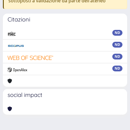
sottoposti a validazione da parte dell'ateneo
Citazioni
ND
ND
ND
ND
social impact