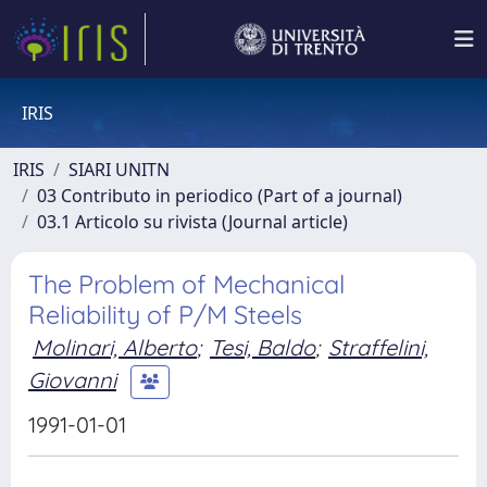
IRIS
IRIS
SIARI UNITN
03 Contributo in periodico (Part of a journal)
03.1 Articolo su rivista (Journal article)
The Problem of Mechanical
Reliability of P/M Steels
Molinari, Alberto
;
Tesi, Baldo
;
Straffelini,
Giovanni
1991-01-01