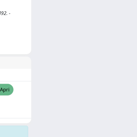
492. -
/Apri