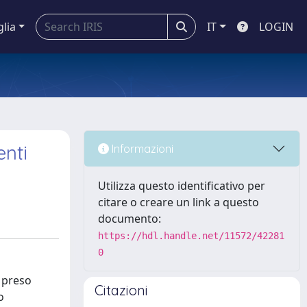
glia
IT
LOGIN
enti
Informazioni
Utilizza questo identificativo per
citare o creare un link a questo
documento:
https://hdl.handle.net/11572/42281
0
r preso
Citazioni
o