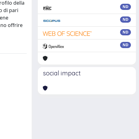
ofilo della
ND
o di pari
iene
ND
no offrire
ND
ND
social impact