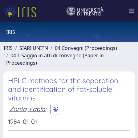
IRIS
IRIS
SIARI UNITN
04 Convegni (Proceedings)
04.1 Saggio in atti di convegno (Paper in
Proceedings)
HPLC methods for the separation
and identification of fat-soluble
vitamins
Zonta, Fabio
;
1984-01-01