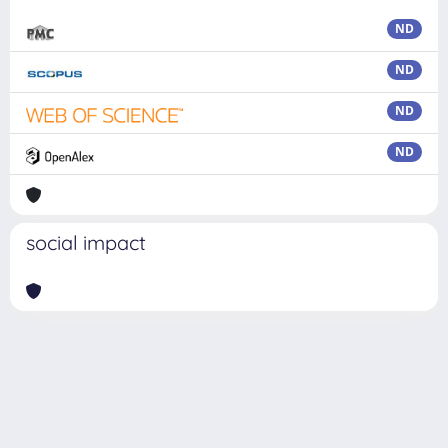
ND
ND
ND
ND
social impact
Powered by
IRIS
-
about IRIS
-
Utilizzo dei cookie
Copyright © 2026