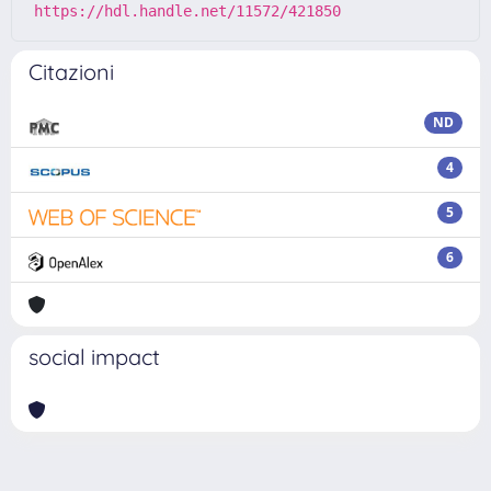
https://hdl.handle.net/11572/421850
Citazioni
ND
4
5
6
social impact